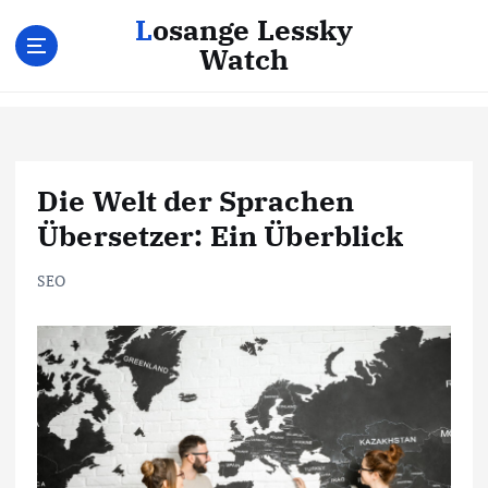
Z
Losange Lessky
u
Watch
m
I
n
h
a
l
Die Welt der Sprachen
t
Übersetzer: Ein Überblick
s
p
SEO
r
i
n
g
e
n