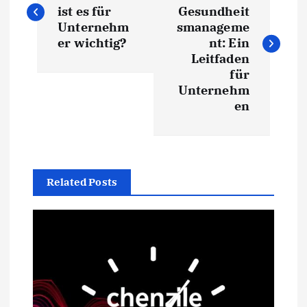
e
ist es für
Gesundheit
i
Unternehm
smanageme
er wichtig?
nt: Ein
t
Leitfaden
für
Unternehm
r
en
a
g
Related Posts
s
n
a
v