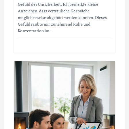
n
Gefühl der Unsicherheit. Ich bemerkte kleine
Anzeichen, dass vertrauliche Gespräche
a
möglicherweise abgehört werden könnten. Dieses
Gefühl raubte mir zunehmend Ruhe und
v
Konzentration im…
i
g
a
t
i
o