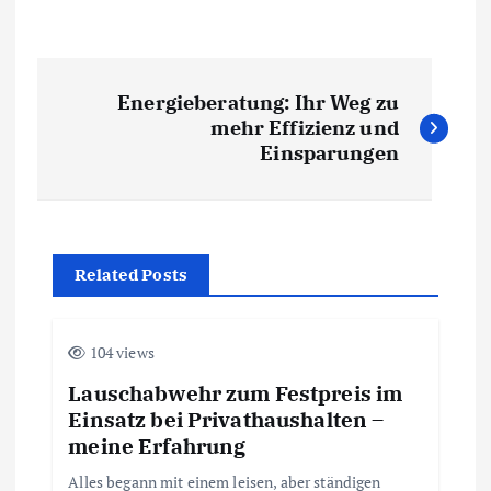
B
Energieberatung: Ihr Weg zu
e
mehr Effizienz und
Einsparungen
i
t
Related Posts
r
a
104 views
g
Lauschabwehr zum Festpreis im
Einsatz bei Privathaushalten –
s
meine Erfahrung
Alles begann mit einem leisen, aber ständigen