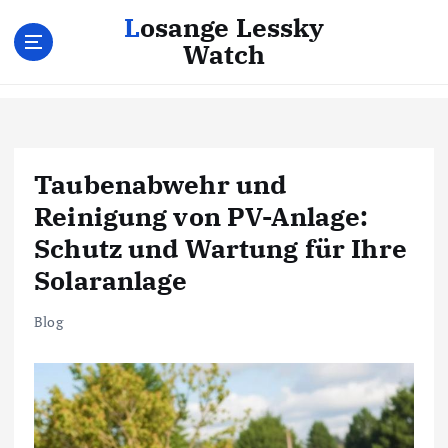
Z
Losange Lessky
u
Watch
m
I
n
h
a
l
Taubenabwehr und
t
Reinigung von PV-Anlage:
s
p
Schutz und Wartung für Ihre
r
Solaranlage
i
n
Blog
g
e
n